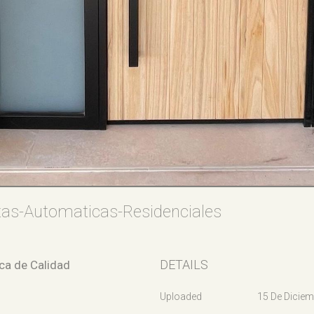
tas-Automaticas-Residenciales
DETAILS
ica de Calidad
Uploaded
15 De Diciem