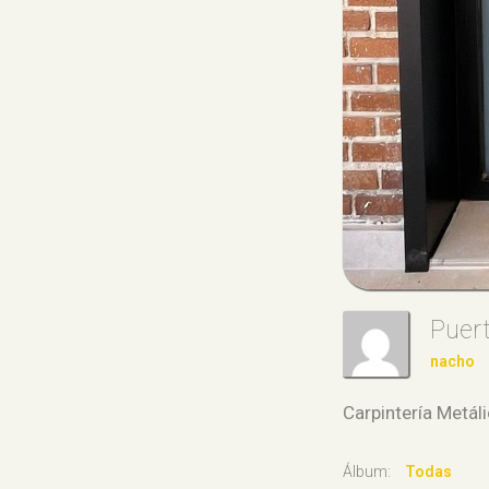
Puer
nacho
Carpintería Metál
Álbum:
Todas